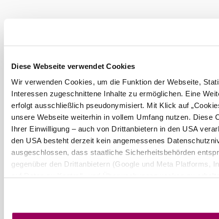
XLarge Radler Treff
Gastronomie
mehr erfahren
Das aktuelle Wetter in Kritzendorf
Diese Webseite verwendet Cookies
Wir verwenden Cookies, um die Funktion der Webseite, Statis
Heute, 06.08.2026
30° bis 32°
Interessen zugeschnittene Inhalte zu ermöglichen. Eine Wei
erfolgt ausschließlich pseudonymisiert. Mit Klick auf „Cooki
bewölkt
Windgeschwindigkeit
3,0 km/h
unsere Webseite weiterhin in vollem Umfang nutzen. Diese 
Ihrer Einwilligung – auch von Drittanbietern in den USA verar
Morgen, 07.08.2026
22° bis 31°
den USA besteht derzeit kein angemessenes Datenschutznive
ausgeschlossen, dass staatliche Sicherheitsbehörden ents
bewölkt
gegenüber den Drittanbietern (Google und Meta Platforms, Inc
Windgeschwindigkeit
4,3 km/h
auf Daten zu Kontroll- und Überwachungszwecken zu erhalte
keine wirksamen Rechtsbehelfe und Rechtsschutzmöglichk
Umgebung erkunden
von den USA keine geeigneten Garantien für den Schutz pe
gewährt. Wir geben nur Ihre IP-Adresse (in gekürzter Form, 
Ausflugsziele, Hotels, Touren und mehr