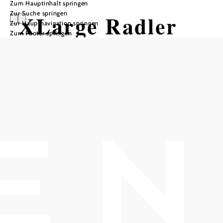
Zum Hauptinhalt springen
Zur Suche springen
XLarge Radler
Zur Hauptnavigation springen
Zum Footer springen
Treff
In Merkliste speichern
Speziell für Radler besteht die Möglichkeit der
Akkuladung und ein Werkzeugkoffer für Reparaturen steht
zur Verfügung.