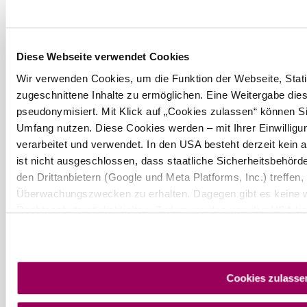
Diese Webseite verwendet Cookies
Wir verwenden Cookies, um die Funktion der Webseite, Statis
zugeschnittene Inhalte zu ermöglichen. Eine Weitergabe dies
pseudonymisiert. Mit Klick auf „Cookies zulassen“ können Si
Umfang nutzen. Diese Cookies werden – mit Ihrer Einwilligun
verarbeitet und verwendet. In den USA besteht derzeit kei
ist nicht ausgeschlossen, dass staatliche Sicherheitsbehö
den Drittanbietern (Google und Meta Platforms, Inc.) treffen,
Überwachungszwecken zu erhalten. Dagegen gibt es keine 
Rechtsschutzmöglichkeiten. Zudem werden von den USA kein
personenbezogener Daten gewährt. Wir geben nur Ihre IP-Ad
eindeutige Zuordnung möglich ist) sowie technische Informati
Endgerät und Bildschirmauflösung an Google bzw. an. Meta w
möglichen späteren Deaktivierung finden Sie in unserer
Dat
Cookies zulasse