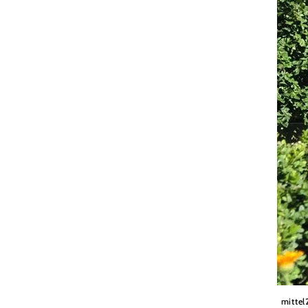
Wiener
mittel