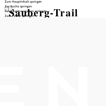
Zum Hauptinhalt springen
Zur Suche springen
Sauberg-Trail
Zur Hauptnavigation springen
Zum Footer springen
Mountainbiketour ausgehend von ca.
halbem Weg zum Hermannskogel
Schwierigkeit: schwer
Distanz: 1,30 km
Dauer: 0:04 h
Aufstieg: 106 Hm
Abstieg: 231 Hm
In Merkliste speichern