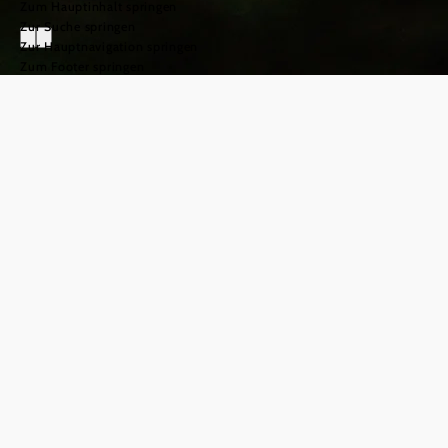
Zum Hauptinhalt springen
Zur Suche springen
Zur Hauptnavigation springen
Zum Footer springen
Mountainbiken
im Wienerwald
©
© Wienerwald Tourismus/TUES GmbH
Mountainbiken
im
Naturparadies