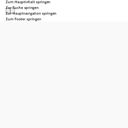
Zum Hauptinhalt springen
Zur Suche springen
Zur Hauptnavigation springen
Zum Footer springen
Geführte E-
Mountainbike
Genusstouren
E-
Mountainbike