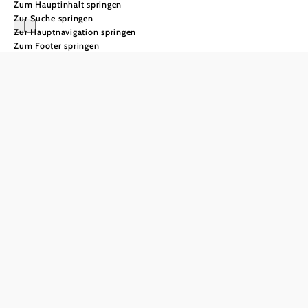
Zum Hauptinhalt springen
Zur Suche springen
Zur Hauptnavigation springen
Zum Footer springen
Alle
Mountainbike
Strecken
1.370 km
Fahrspaß auf