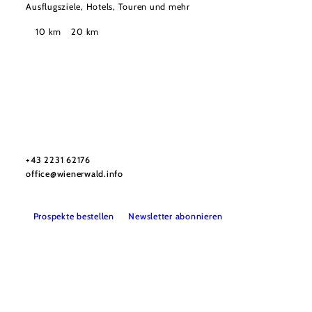
Ausflugsziele, Hotels, Touren und mehr
Suchradius
10 km
20 km
Wienerwald Tourismus GmbH
+43 2231 62176
office@wienerwald.info
Prospekte bestellen
Newsletter abonnieren
Presse
Team
B2B-Partner
Impressum
Datenschutz
Haftungsausschluss
LE/LEADER 23-27
Barrierefreiheitserklärung