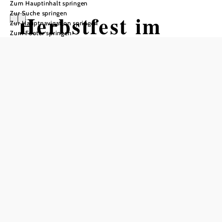
Zum Hauptinhalt springen
Zur Suche springen
Herbstfest im
Zur Hauptnavigation springen
Zum Footer springen
Naturpark
Sparbach
Naturpark Sparbach, 2393 Sparbach