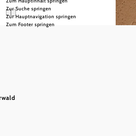
Zum Hauptinhalt springen
Zur Suche springen
Zur Hauptnavigation springen
Besonders
Zum Footer springen
Vera
Unsere besonderen
rwald
Wien
mehr 
Geheimtipps
© Wiener
Wir 
exklusiv
Wien