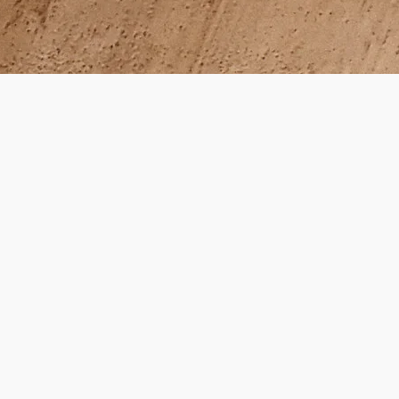
: Wienerwald
nstaltungshighlights
erwald
erfahren
©
wald Tourismus GmbH/Christian Dusek
empfehlen
erwald