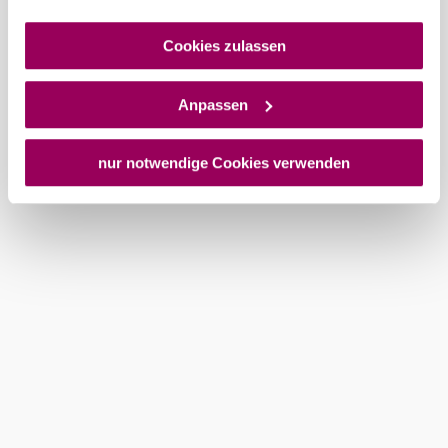
gegenüber den Drittanbietern (Google und Meta
Platforms, Inc.) treffen, um Zugriff auf Daten zu Kontroll-
Cookies zulassen
und Überwachungszwecken zu erhalten. Dagegen gibt es
keine wirksamen Rechtsbehelfe und
Anpassen
Rechtsschutzmöglichkeiten. Zudem werden von den
USA keine geeigneten Garantien für den Schutz
personenbezogener Daten gewährt. Wir geben nur Ihre
nur notwendige Cookies verwenden
IP-Adresse (in gekürzter Form, sodass keine eindeutige
Zuordnung möglich ist) sowie technische Informationen
wie Browser, Internetanbieter, Endgerät und
Bildschirmauflösung an Google bzw. an. Meta weiter.
Weitere Details zu Cookies und einer möglichen späteren
Deaktivierung finden Sie in unserer
Datenschutzerklärung
.