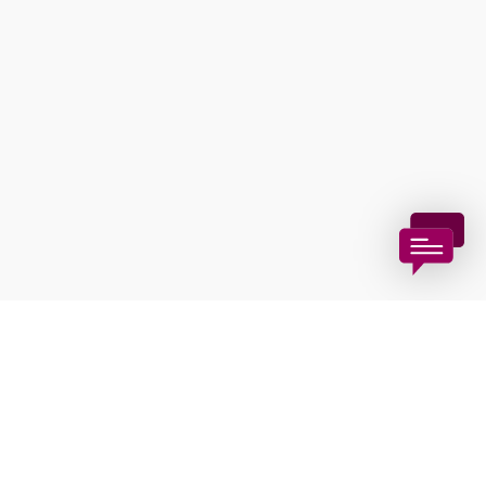
Wienerwald Tourismus GmbH
+43 2231 62176
office@wienerwald.info