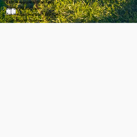
Zum Hauptinhalt springen
Zur Suche springen
Zur Hauptnavigation springen
Zum Footer springen
Wein und
Heurigenkultur
im Wienerwald
©
© Niederösterreich Werbung/Andreas Hofer
Weinbaugebiete
und Rebsorten