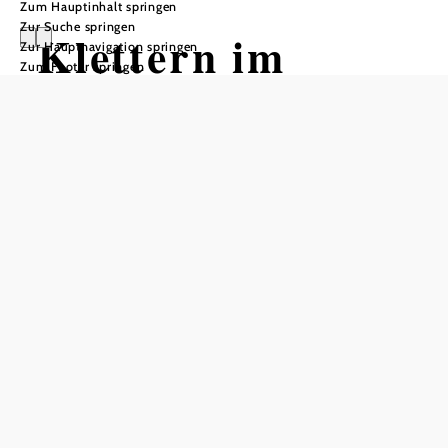
Zum Hauptinhalt springen
Zur Suche springen
Klettern im
Zur Hauptnavigation springen
Zum Footer springen
Wienerwald
Abwechslungsreiche
Kletterabenteuer
im Wienerwald
Der Wienerwald lockt mit einer Vielzahl
an Kletterangeboten für
Abenteuerlustige. Ob herausfordernde
Parcours in den Kletterparks unter
freiem Himmel oder vielseitige Indoor-