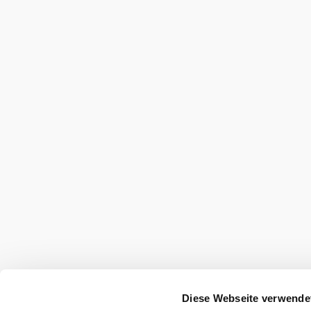
Schade, dass Sie nicht beim
am 10. Juni
Tourismuscafé Triestingtal
2026
in der Kunstmühle Dornau dabei
sein können.
Wienerwald Tourismus GmbH
+43 2231 62176
office@wienerwald.info
Presse
Team
B2B-Partner
Impressum
Datenschutz
Haftungsausschluss
Barrierefreiheitserklärung
Diese Webseite verwende