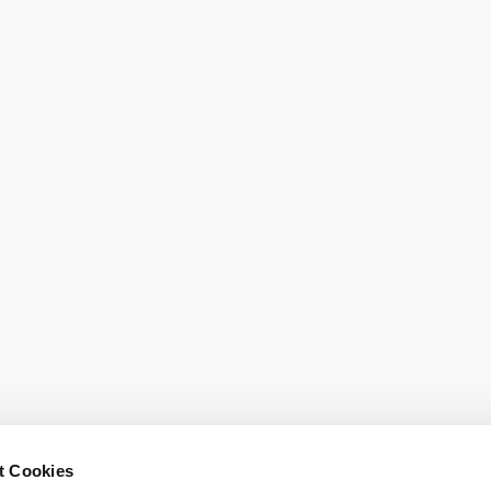
Prospekte be
LE/LEADER 23-27
t Cookies