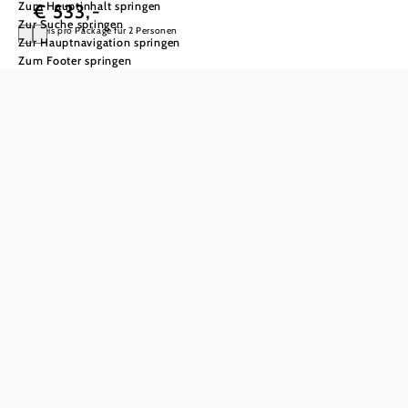
Zum Hauptinhalt springen
€ 533,-
Zur Suche springen
Preis pro Package für 2 Personen
Zur Hauptnavigation springen
Zum Footer springen
Golf trifft Wein -
Winzerhotel
Gumpoldskirche
n
€ 533,-
Preis pro Package für 2 Personen
Preise exkl. Nächtigungstaxe, Näheres unter:
www.niederoesterreich.at/taxen