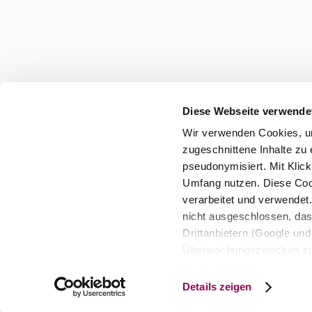
office@wienerwald.info
Presse
Team
B2B-Partner
Impressum
Datenschutz
Haftungsausschluss
Barrierefreiheitserklärung
Diese Webseite verwende
Wir verwenden Cookies, um
Copyright © Wienerwald Tourismus GmbH
zugeschnittene Inhalte zu 
pseudonymisiert. Mit Klic
Umfang nutzen. Diese Cook
verarbeitet und verwendet
nicht ausgeschlossen, da
Drittanbietern (Google und 
Überwachungszwecken zu e
Rechtsschutzmöglichkeite
personenbezogener Daten g
Details zeigen
eindeutige Zuordnung mögli