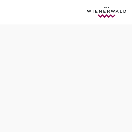
abäuschen
Im
Angebot
inkludiert:
1 Nacht im
gemütlichen
Kabäuschen
Körbchen mit 1