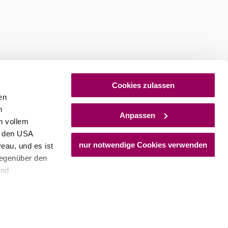
Cookies zulassen
en
h
Anpassen
n vollem
n den USA
nur notwendige Cookies verwenden
eau, und es ist
gegenüber den
und
den Schutz
dass keine
ieter, Endgerät