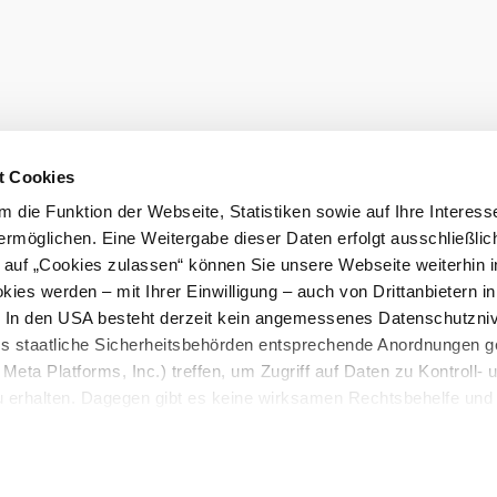
LE/LEADER 23-27
t Cookies
 die Funktion der Webseite, Statistiken sowie auf Ihre Interess
ermöglichen. Eine Weitergabe dieser Daten erfolgt ausschließlic
k auf „Cookies zulassen“ können Sie unsere Webseite weiterhin i
ies werden – mit Ihrer Einwilligung – auch von Drittanbietern i
. In den USA besteht derzeit kein angemessenes Datenschutzniv
ss staatliche Sicherheitsbehörden entsprechende Anordnungen 
Meta Platforms, Inc.) treffen, um Zugriff auf Daten zu Kontroll- 
rhalten. Dagegen gibt es keine wirksamen Rechtsbehelfe und
n. Zudem werden von den USA keine geeigneten Garantien für 
ewährt. Wir geben nur Ihre IP-Adresse (in gekürzter Form, so
ch ist) sowie technische Informationen wie Browser, Internetanb