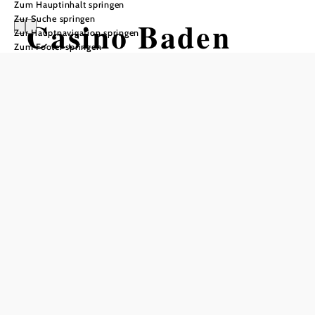
Zum Hauptinhalt springen
Zur Suche springen
Casino Baden
Zur Hauptnavigation springen
Zum Footer springen
In Merkliste speichern
Das Casino Baden, eines der schönsten Casinos Europas, freut
sich auf Ihren Besuch
Ein abwechslungsreicher Abend mit vielfältigem
Spielangebot und stilvollem Ambiente. Zur Auswahl
stehen ein 4-gängiges Dinner & Casino Menü sowie
zahlreiche Veranstaltungen aus dem aktuellen Programm.
Kulinarischer Genuss und Unterhaltung auf hohem Niveau
sind geboten.