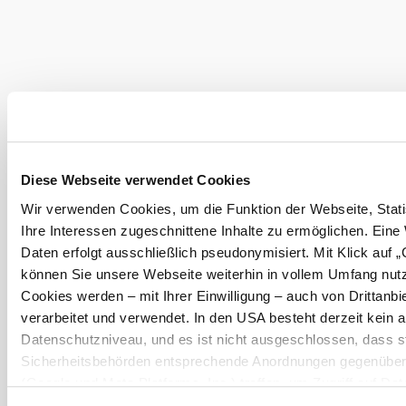
Tickets
buchen
Online
buchen
Bei uns finden Sie auch
Diese Webseite verwendet Cookies
Casino Baden
Wir verwenden Cookies, um die Funktion der Webseite, Stati
Infrastruktur
Ihre Interessen zugeschnittene Inhalte zu ermöglichen. Eine
mehr erfahren
Daten erfolgt ausschließlich pseudonymisiert. Mit Klick auf 
Das aktuelle Wetter in Baden
können Sie unsere Webseite weiterhin in vollem Umfang nut
Cookies werden – mit Ihrer Einwilligung – auch von Drittanbi
Heute, 09.08.2026
28° bis 31°
verarbeitet und verwendet. In den USA besteht derzeit kei
Datenschutzniveau, und es ist nicht ausgeschlossen, dass st
bewölkt
Sicherheitsbehörden entsprechende Anordnungen gegenüber 
Windgeschwindigkeit
3,9 km/h
(Google und Meta Platforms, Inc.) treffen, um Zugriff auf Dat
Überwachungszwecken zu erhalten. Dagegen gibt es keine