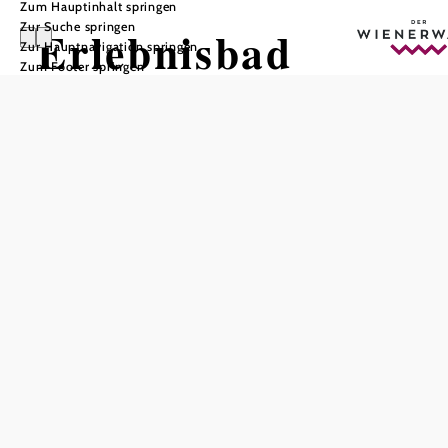
Zum Hauptinhalt springen
Zur Suche springen
Erlebnisbad
Zur Hauptnavigation springen
Zum Footer springen
"Aqua Splash"
In Merkliste speichern
Unter Auflagen ist das aqua splash seit 29. Mai wieder
geöffnet. Entsprechend den Vorgaben des
Gesundheitsministeriums gelten heuer die folgenden Regeln:
Die Anzahl der Badegäste ist mit 1.800 limitiert. Zur besseren
Orientierung aktualisieren wir die aktuellen Besucherzahlen
stündlich am Anfang dieser Seite, jedoch erst ab einer Zahl
von 1.200 Personen. Außerdem signalisiert die blaue Fahne
am Dach des Bades, dass die maximale Besucherzahl erreicht