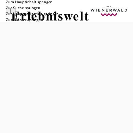
Zum Hauptinhalt springen
Zur Suche springen
Erlebniswelt
Zur Hauptnavigation springen
Zum Footer springen
Kahlenberg
In Merkliste speichern
Die coolste Attraktion im Wienerwald
Klettern im Wald in bis zu 20m Höhe,
Waldseilpark:
17 Parcours mit verschiedenen
Schwierigkeitsgraden, Action & Spaß für die ganze
Familie, modernes Sicherungssystem
...mehr Informationen
3D-Ziele, Entspannung und
3D-Bogen Sportpark:
Konzentration, verschiedene Parcours, Spaß für die
ganze Familie