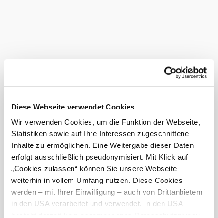
...mehr Informationen
Premium Verleih von E-
E-Mountainbike Center:
Mountainbikes, Fullys & E-Rennräder, 6 Single
Trails, 7 Shared Trails, 4 Uphill Trails & 4
Rundstrecken für jedes Könnerlevel
...mehr Informationen
Das aktuelle Wetter in Weidling
©
Erlebniswelt Kahlenberg
Heute, 06.08.2026
28° bis 33°
Diese Webseite verwendet Cookies
bewölkt
Wir verwenden Cookies, um die Funktion der Webseite,
Windgeschwindigkeit
3,7 km/h
Statistiken sowie auf Ihre Interessen zugeschnittene
Inhalte zu ermöglichen. Eine Weitergabe dieser Daten
Morgen, 07.08.2026
22° bis 31°
erfolgt ausschließlich pseudonymisiert. Mit Klick auf
„Cookies zulassen“ können Sie unsere Webseite
bewölkt
Windgeschwindigkeit
4,4 km/h
weiterhin in vollem Umfang nutzen. Diese Cookies
werden – mit Ihrer Einwilligung – auch von Drittanbietern
in den USA verarbeitet und verwendet. In den USA
Umgebung erkunden
besteht derzeit kein angemessenes Datenschutzniveau,