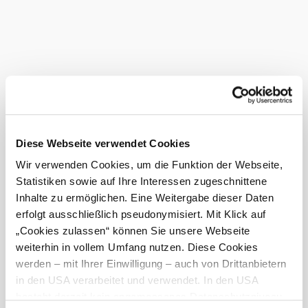
ist. Die evangelische Kirche Klosterneuburg ist ein Werk
von Heinz Tesar, das Altarbild schuf Hubert Scheibl.
Das aktuelle Wetter in
Klosterneuburg
Heute, 09.08.2026
16° bis 32°
bewölkt
Diese Webseite verwendet Cookies
Windgeschwindigkeit
1,8 km/h
Wir verwenden Cookies, um die Funktion der Webseite,
Statistiken sowie auf Ihre Interessen zugeschnittene
Morgen, 10.08.2026
18° bis 36°
Inhalte zu ermöglichen. Eine Weitergabe dieser Daten
bewölkt
erfolgt ausschließlich pseudonymisiert. Mit Klick auf
Windgeschwindigkeit
1,7 km/h
„Cookies zulassen“ können Sie unsere Webseite
weiterhin in vollem Umfang nutzen. Diese Cookies
Umgebung erkunden
werden – mit Ihrer Einwilligung – auch von Drittanbietern
in den USA verarbeitet und verwendet. In den USA
Ausflugsziele, Hotels, Touren und mehr
besteht derzeit kein angemessenes Datenschutzniveau,