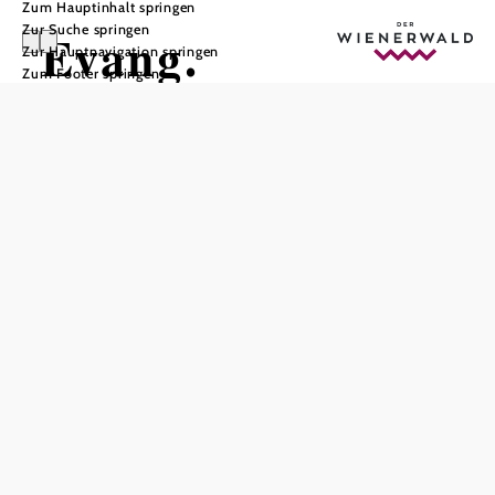
Zum Hauptinhalt springen
Zur Suche springen
Evang.
Zur Hauptnavigation springen
Zum Footer springen
Pfarrkirche
Klosterneuburg
In Merkliste speichern
Die 1995 errichtete evangelische Kirche in Klosterneuburg
ist ein besonders gelungenes Beispiel moderner
Kirchenarchitektur. Der ovale Grundriss betont die
gemeinschaftsbildende Funktion des Kirchenraums.
Wesentliches Gestaltungselement ist das Licht, das
sozusagen das Außen in den Gottesdienst einbezieht und
so dem Besucher bewusst macht, dass er Teil der
Schöpfung in ihrer unendlichen Vielfalt und Veränderung