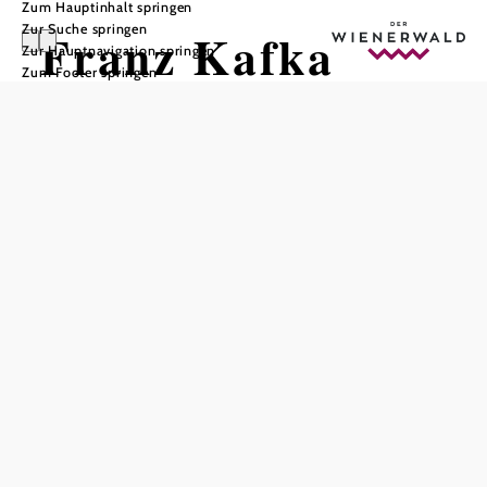
Zum Hauptinhalt springen
Zur Suche springen
Franz Kafka
Zur Hauptnavigation springen
Zum Footer springen
Gedenkraum
In Merkliste speichern
Die Franz Kafka Gedenkstätte in Kierling zeigt in den
Gedenkräumen Text, Bilder und Schriftstücke des Dichters
und ist gleichzeitig Sitz der Franz Kafka Gesellschaft. Das
von dieser Gesellschaft alle 2 Jahre veranstaltete Franz
Kafka Symposion kommt mittlerweile auch international
enorme Beachtung zu.
Das aktuelle Wetter in
Klosterneuburg