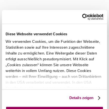
Heute, 07.08.2026
28° bis 30°
bewölkt
Windgeschwindigkeit
4,1 km/h
Diese Webseite verwendet Cookies
Morgen, 08.08.2026
21° bis 30°
Wir verwenden Cookies, um die Funktion der Webseite,
bewölkt
Statistiken sowie auf Ihre Interessen zugeschnittene
Windgeschwindigkeit
2,8 km/h
Inhalte zu ermöglichen. Eine Weitergabe dieser Daten
erfolgt ausschließlich pseudonymisiert. Mit Klick auf
Umgebung erkunden
„Cookies zulassen“ können Sie unsere Webseite
weiterhin in vollem Umfang nutzen. Diese Cookies
Ausflugsziele, Hotels, Touren und mehr
werden – mit Ihrer Einwilligung – auch von Drittanbietern
in den USA verarbeitet und verwendet. In den USA
Suchradius
10 km
20 km
besteht derzeit kein angemessenes Datenschutzniveau,
und es ist nicht ausgeschlossen, dass staatliche
Details zeigen
Sicherheitsbehörden entsprechende Anordnungen
gegenüber den Drittanbietern (Google und Meta