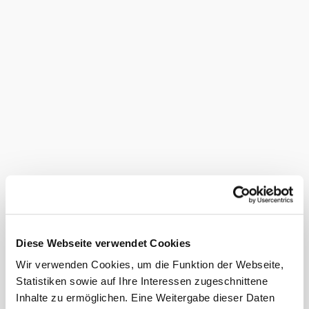
eine Kantine wo Sie kleine Snacks, erfrischende Getränke
und kühles Eis erwerben können, runden den heißen
Badetag ab.
Das Freibad Altlengbach ist somit ein idealer Treffpunkt
für alle Altersklassen und hat sowohl für Sportler, als auch
für genüssliche Sonnenlieger ein perfektes Angebot.
Preisinformationen
Preise Einzelpersonen
Die aktuellen Eintrittspreise
entnehmen Sie bitte der
Diese Webseite verwendet Cookies
Homepage.
Wir verwenden Cookies, um die Funktion der Webseite,
Das aktuelle Wetter in Altlengbach
Statistiken sowie auf Ihre Interessen zugeschnittene
Inhalte zu ermöglichen. Eine Weitergabe dieser Daten