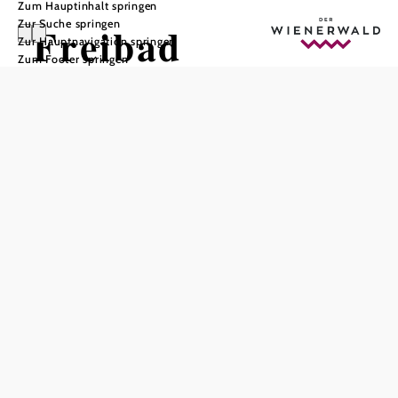
Zum Hauptinhalt springen
Zur Suche springen
Freibad
Zur Hauptnavigation springen
Zum Footer springen
Altlengbach
In Merkliste speichern
Das Freibad Altlengbach ist ein beliebter Sommer-
Treffpunkt für Jung und Alt. Neben dem großen
Schwimmbecken, welches über zwei kleine Sprungtürme
verfügt, gibt es ein Nichtschwimmerbecken mit
Rutschmöglichkeit sowie ein Babybecken mit Wasserpilz
und Sonnensegel.Tischtennistisch und ein angrenzender
Spielplatz inklusive Funcourt stehen für die Gäste ebenfalls
zur Verfügung. Schattige Sitzmöglichkeiten, sonnige
Liegeflächen (Sonnenschirme gegen Verleihgebühr) und