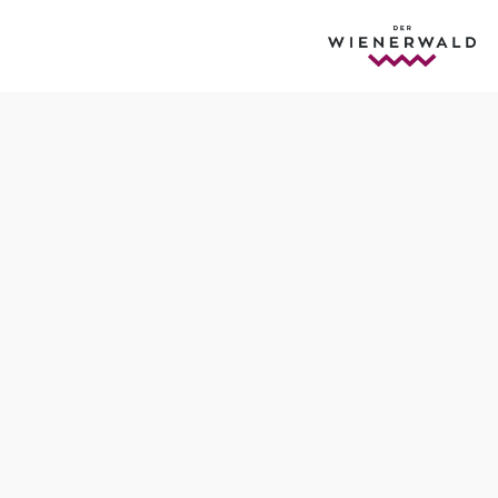
Öffnungszeiten
täglich von 9.00 Uhr bis 19.00 Uhr (witterungsbedingte
Änderungen bleiben vorbehalten)