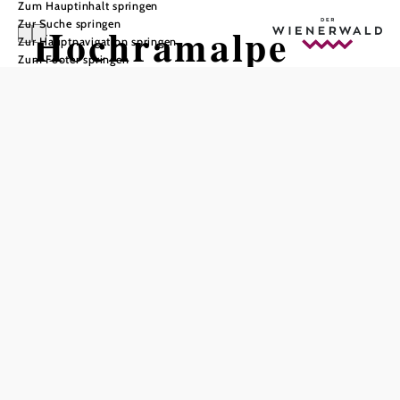
Zum Hauptinhalt springen
Zur Suche springen
Hochramalpe
Zur Hauptnavigation springen
Zum Footer springen
Gablitz
In Merkliste speichern
Egal ob Sie sich einfach nur ans Teichufer setzen oder
rundherumspazieren, oder eine kleine Ruderbootfahrt
unternehmen wollen - lassen Sie den Alltag hinter sich und
entspannen Sie sich auf der Hochram-Alpe.
Das daneben liegende Gasthaus "Hochramalpe" bietet ein
culinarisches Vergnügen mitten im Wienerwald: Berg und
Tal, Wald und Wiesen und ein wunderschöner Teich, der
zum Bootfahren einlädt -
umgeben von diesem perfekten Naturambiente können Sie