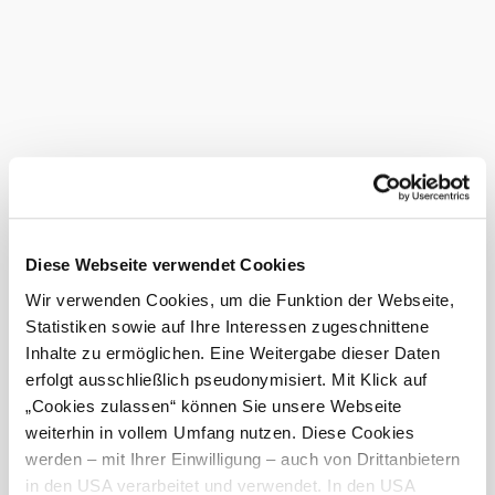
alle Ihre Sinne von den Wirtsleuten verwöhnen lassen.
Bei uns finden Sie auch
Gasthaus Hochramalpe
Gastronomie
mehr erfahren
Das aktuelle Wetter in Gablitz
©
Marktgemeinde Gablitz
Heute, 07.08.2026
26° bis 28°
Diese Webseite verwendet Cookies
Wir verwenden Cookies, um die Funktion der Webseite,
bewölkt
Statistiken sowie auf Ihre Interessen zugeschnittene
Windgeschwindigkeit
3,0 km/h
Inhalte zu ermöglichen. Eine Weitergabe dieser Daten
erfolgt ausschließlich pseudonymisiert. Mit Klick auf
Morgen, 08.08.2026
20° bis 28°
„Cookies zulassen“ können Sie unsere Webseite
bewölkt
weiterhin in vollem Umfang nutzen. Diese Cookies
Windgeschwindigkeit
1,9 km/h
werden – mit Ihrer Einwilligung – auch von Drittanbietern
in den USA verarbeitet und verwendet. In den USA