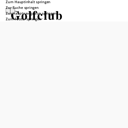
Zum Hauptinhalt springen
Zur Suche springen
Golfclub
Zur Hauptnavigation springen
Zum Footer springen
Linsberg
In Merkliste speichern
Es erwartet Sie ein anspruchsvoller 18 Loch-Platz,
eingebettet in der herrlichen Umgebung zwischen Leitha,
Hoher Wand und Schneeberg. Das Clubhaus mit
gemütlichem Bistro wurde in dem ehemaligen Vierkanthof
integriert.
Öffentliche Anreise
Von Wien oder Graz kommend bis zum Hauptbahnhof Wr.