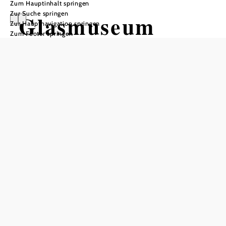
Zum Hauptinhalt springen
Zur Suche springen
Glasmuseum
Zur Hauptnavigation springen
Zum Footer springen
"Die gläserne
Burg" im
EMPIRE OF
GLASS
Öffnungszeiten
täglich geöffnet
Gruppen nach Voranmeldung