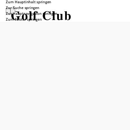
Zum Hauptinhalt springen
Zur Suche springen
Golf Club
Zur Hauptnavigation springen
Zum Footer springen
Enzesfeld
In Merkliste speichern
Der 18 Hole Championship Golf Course von Enzesfeld,
nur 30 km südlich von Wien, gilt als eine der schönsten
Anlagen Europas: sportlich anspruchsvoll, in herrlicher
Natur, mit einem Clubrestaurant mit vorzüglicher Küche.
Abwechslungsreich und prachtvoll schön: Der Golfplatz
wurde behutsam in die Natur gebaut und begeistert durch
die tief in den Wald geschnittenen Fairways, die reine Luft
und die wunderbare Stille. Die Bahnen sind durch dichten
Mischwald voneinander getrennt. Selbst an stark