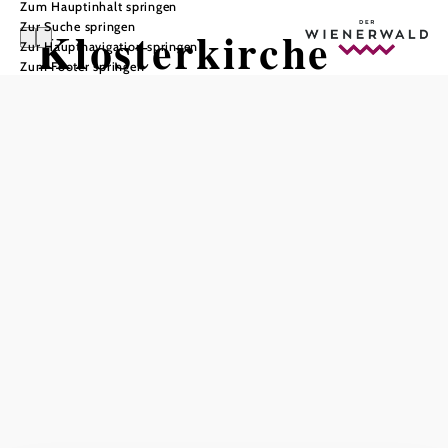
Zum Hauptinhalt springen
Zur Suche springen
Klosterkirche
Zur Hauptnavigation springen
Zum Footer springen
In Merkliste speichern
Es ist ein verstecktes Juwel im Herzen von Wiener
Neudorf: Die 1855 errichtete Klosterkirche sieht von
außen unscheinbar aus, weiß jedoch im Inneren mit ihren
Fresken im Nazarener-Stil zu begeistern. Aktuell wird eine
Partnergemeinde in Europa gesucht, um durch eine EU-
Förderung die Sanierung der Kirche zu ermöglichen.
Das aktuelle Wetter in Wiener
Neudorf