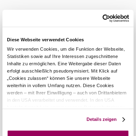
Heute, 06.08.2026
28° bis 33°
bewölkt
Windgeschwindigkeit
3,4 km/h
Morgen, 07.08.2026
23° bis 31°
Diese Webseite verwendet Cookies
Wir verwenden Cookies, um die Funktion der Webseite,
bewölkt
Statistiken sowie auf Ihre Interessen zugeschnittene
Windgeschwindigkeit
4,4 km/h
Inhalte zu ermöglichen. Eine Weitergabe dieser Daten
erfolgt ausschließlich pseudonymisiert. Mit Klick auf
Umgebung erkunden
„Cookies zulassen“ können Sie unsere Webseite
weiterhin in vollem Umfang nutzen. Diese Cookies
Ausflugsziele, Hotels, Touren und mehr
werden – mit Ihrer Einwilligung – auch von Drittanbietern
Suchradius
10 km
20 km
in den USA verarbeitet und verwendet. In den USA
besteht derzeit kein angemessenes Datenschutzniveau,
und es ist nicht ausgeschlossen, dass staatliche
Details zeigen
Sicherheitsbehörden entsprechende Anordnungen
gegenüber den Drittanbietern (Google und Meta