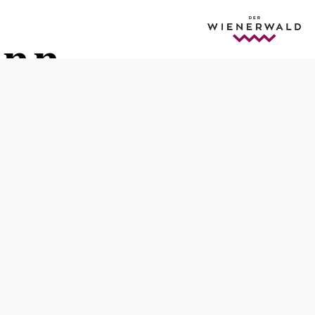
unn
Öffnungszeiten
ganzjähringe Veranstaltungen, siehe www.kulturszene.at