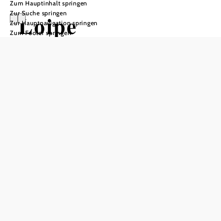
Zum Hauptinhalt springen
Zur Suche springen
Loipe
Zur Hauptnavigation springen
Zum Footer springen
Hafnerberg-
Peilstein
In Merkliste speichern
Die 6km lange Hafnerberg-Peilstein-Loipe erfreut sich im
Winter großer Beliebtheit. Der Rundkurs führt durch eine
herrliche Winterlandschaft von Hafnerberg nach Nöstach
und wieder zurück. Der ungetrübte Blick auf die
mächtigen Felswände des Peilsteins, geben der Loipe ihren
Namen.
Die Gastwirte entlang der Strecke laden zu einer