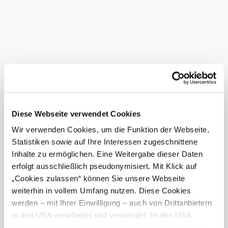
Buffet, WC und Duschen.
Untergrund im Badebereich:geschottert, schlammig
Kinder unter 15 Jahren ist das Betreten der Anlage nur in
Begleitung eines Erwachsenen gestattet. Auf dem
gesamten Gelände ist Radfahr- und Hundeverbot!
Das aktuelle Wetter in Guntramsdorf
Heute, 07.08.2026
27° bis 30°
Diese Webseite verwendet Cookies
bewölkt
Wir verwenden Cookies, um die Funktion der Webseite,
Windgeschwindigkeit
3,0 km/h
Statistiken sowie auf Ihre Interessen zugeschnittene
Inhalte zu ermöglichen. Eine Weitergabe dieser Daten
Morgen, 08.08.2026
21° bis 29°
erfolgt ausschließlich pseudonymisiert. Mit Klick auf
„Cookies zulassen“ können Sie unsere Webseite
bewölkt
Windgeschwindigkeit
2,1 km/h
weiterhin in vollem Umfang nutzen. Diese Cookies
werden – mit Ihrer Einwilligung – auch von Drittanbietern
in den USA verarbeitet und verwendet. In den USA
Umgebung erkunden
besteht derzeit kein angemessenes Datenschutzniveau,