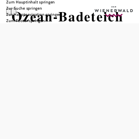
Zum Hauptinhalt springen
Zur Suche springen
Ozean-Badeteich
Zur Hauptnavigation springen
Zum Footer springen
Guntramsdorf
In Merkliste speichern
Die beiden Guntramsdorfer Badeteiche - der Windradlteich
und der Ozean Badeteich sind beliebte
Naherholungsbereiche.
Der
ist ca. 2 Hektar groß und bis zu 11
Naturbadesee Ozean
Meter tief und wird schon seit geraumer Zeit zum Baden
genutzt. Ins Wasser gelangt man über ein paar kleine
Strände oder über die Stege. Die Anlage verfügt über: eine
große Liegewiese, Beachvolleyballplatz, kleiner
Fussballplatz, kleiner Kinderspielplatz,Tischtennistische,