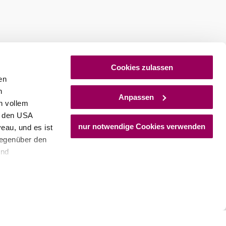
stellen
Newsletter abonnieren
Cookies zulassen
en
h
Anpassen
n vollem
n den USA
nur notwendige Cookies verwenden
eau, und es ist
gegenüber den
und
den Schutz
dass keine
ieter, Endgerät
einer möglichen