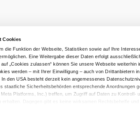
Prospekte be
t Cookies
 die Funktion der Webseite, Statistiken sowie auf Ihre Interess
LE/LEADER 23-27
ermöglichen. Eine Weitergabe dieser Daten erfolgt ausschließlic
k auf „Cookies zulassen“ können Sie unsere Webseite weiterhin i
ies werden – mit Ihrer Einwilligung – auch von Drittanbietern i
. In den USA besteht derzeit kein angemessenes Datenschutzniv
ss staatliche Sicherheitsbehörden entsprechende Anordnungen 
Meta Platforms, Inc.) treffen, um Zugriff auf Daten zu Kontroll- 
rhalten. Dagegen gibt es keine wirksamen Rechtsbehelfe und
n. Zudem werden von den USA keine geeigneten Garantien für 
ewährt. Wir geben nur Ihre IP-Adresse (in gekürzter Form, so
ch ist) sowie technische Informationen wie Browser, Internetanb
n Google bzw. an. Meta weiter. Weitere Details zu Cookies und 
nden Sie in unserer
Datenschutzerklärung
.