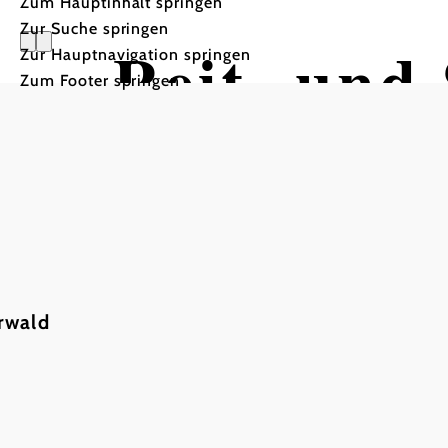
Zum Hauptinhalt springen
Zur Suche springen
Reit- und 
Zur Hauptnavigation springen
Zum Footer springen
©
Kiebitzhof
rwald
In Merkliste speichern
Reitstunden