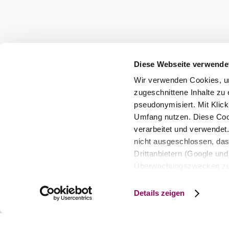
Wienerwald Tourismus GmbH
+43 2231 62176
office@wienerwald.info
Diese Webseite verwende
Presse
Team
B2B-Partner
Wir verwenden Cookies, um
Impressum
Datenschutz
Haftungsausschluss
zugeschnittene Inhalte zu 
pseudonymisiert. Mit Klic
Barrierefreiheitserklärung
Umfang nutzen. Diese Cook
verarbeitet und verwendet
Copyright © Wienerwald Tourismus GmbH
nicht ausgeschlossen, da
Drittanbietern (Google und 
Überwachungszwecken zu e
Rechtsschutzmöglichkeite
personenbezogener Daten g
Details zeigen
eindeutige Zuordnung mögli
und Bildschirmauflösung a
späteren Deaktivierung fi