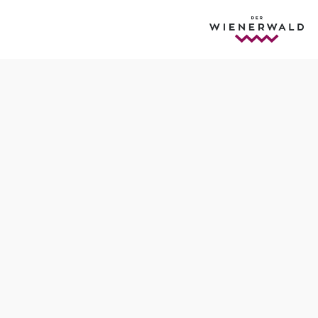
Öffnungszeiten
jederzeit frei zugänglich
Empfohlener Zeitraum
J
F
M
A
M
J
J
A
S
O
N
D