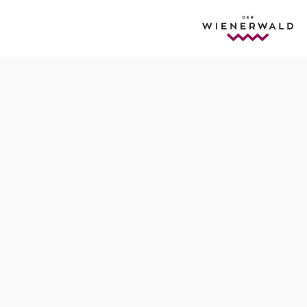
Öffnungszeiten
Unsere Öffnungszeiten sind von April bis Oktober am
Samstag und Sonntag sowie an Feiertagen von 10.00 bis
17.00 Uhr.
In den Sommermonaten Juli und August haben wir
zusätzlich von Mittwoch bis Freitag von 13.00 bis 17.00
Uhr geöffnet.
Die letzten Führungen beginnen immer um 16.00 Uhr.
Ein Betreten der Höhle ist nur mit Führung gestattet.