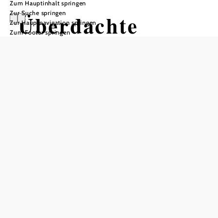
Zum Hauptinhalt springen
Zur Suche springen
Überdachte
Zur Hauptnavigation springen
Zum Footer springen
Kunsteisbahn
In Merkliste speichern
Eislaufspaß für Jung und Alt
Die überdachte Kunsteisbahn in Traiskirchen ist ein
Treffpunkt für die ganze Familie. Auf einer Fläche von
60x30 Metern, also rund 1.800m2, können Eislauffans ihre
Runden drehen. Durch die Überdachung ist das
Eislauferlebnis bei jeder Witterung möglich. Für kleine
Eisprinzessinnen und Eisprinzen bieten Stützvorrichtungen
in Form von Pinguinen Halt und Gelegenheit, sich mit dem
glatten Boden in Ruhe anzufreunden. Mit der