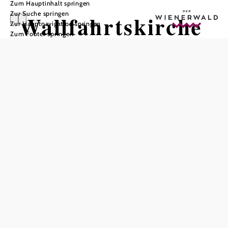
Zum Hauptinhalt springen
Zur Suche springen
Wallfahrtskirche
Zur Hauptnavigation springen
Zum Footer springen
Maria
Raisenmarkt
In Merkliste speichern
Die Kirche ist den Heiligen Aposteln Philipp und Jakob
geweiht. Sie war Filialkirche der Pfarre Alland bis 1783
der Kirchweiler Raisenmarkt eigene Pfarre unter dem
Patronat des Stiftes Heiligenkreuz wurde.
1977 hat der damalige Pfarrer P. Beda Zilch O Cist. im
Gotteshaus von Raisenmarkt eine Statue „Unserer lieben
Frau von Lourdes“ aufgestellt. So entwickelte sich ein