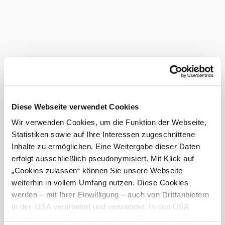
Zentrum tiefer Marienverehrung im Dekanat
Heiligenkreuz. Die Bedeutung von Maria Raisenmarkt als
Wallfahrtsort wird auf der Wallfahrt nach Mariazell
besonders hervorgehoben.
Das aktuelle Wetter in Alland
Heute, 07.08.2026
22° bis 29°
bewölkt
Diese Webseite verwendet Cookies
Windgeschwindigkeit
4,0 km/h
Wir verwenden Cookies, um die Funktion der Webseite,
Statistiken sowie auf Ihre Interessen zugeschnittene
Morgen, 08.08.2026
19° bis 28°
Inhalte zu ermöglichen. Eine Weitergabe dieser Daten
bewölkt
erfolgt ausschließlich pseudonymisiert. Mit Klick auf
Windgeschwindigkeit
1,8 km/h
„Cookies zulassen“ können Sie unsere Webseite
weiterhin in vollem Umfang nutzen. Diese Cookies
©
Wallfahrtskirche Maria Raisenmarkt
Umgebung erkunden
werden – mit Ihrer Einwilligung – auch von Drittanbietern
in den USA verarbeitet und verwendet. In den USA
besteht derzeit kein angemessenes Datenschutzniveau,
Ausflugsziele, Hotels, Touren und mehr