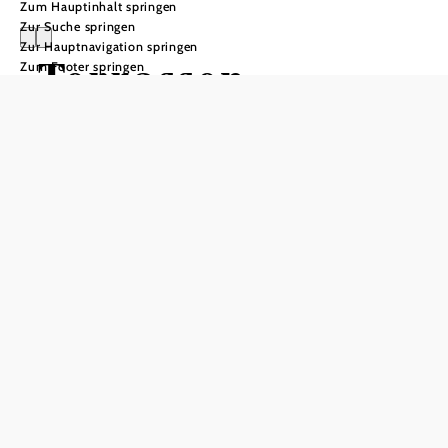
Zum Hauptinhalt springen
Zur Suche springen
Zur Hauptnavigation springen
Terrassen
Zum Footer springen
Camping Traisen
Anfrage übermitteln
Öffnungszeiten
1. März bis 2. Oktober