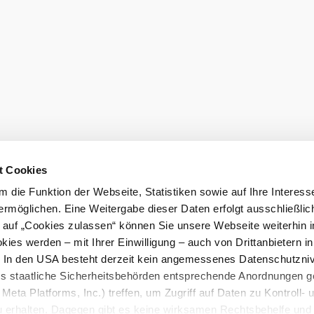
Prospekte be
t Cookies
 die Funktion der Webseite, Statistiken sowie auf Ihre Interess
LE/LEADER 23-27
ermöglichen. Eine Weitergabe dieser Daten erfolgt ausschließlic
k auf „Cookies zulassen“ können Sie unsere Webseite weiterhin i
ies werden – mit Ihrer Einwilligung – auch von Drittanbietern i
. In den USA besteht derzeit kein angemessenes Datenschutzniv
ss staatliche Sicherheitsbehörden entsprechende Anordnungen 
Meta Platforms, Inc.) treffen, um Zugriff auf Daten zu Kontroll- 
rhalten. Dagegen gibt es keine wirksamen Rechtsbehelfe und