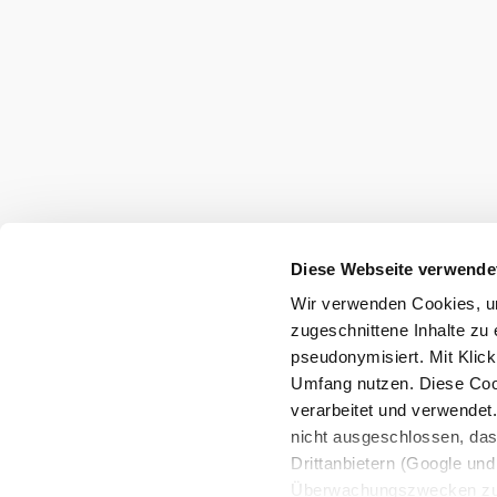
null
Wienerwald Tourismus GmbH
+43 2231 62176
office@wienerwald.info
Diese Webseite verwende
Presse
Team
B2B-Partner
Wir verwenden Cookies, um
Impressum
Datenschutz
Haftungsausschluss
zugeschnittene Inhalte zu 
Barrierefreiheitserklärung
pseudonymisiert. Mit Klic
Umfang nutzen. Diese Cook
verarbeitet und verwendet
Copyright © Wienerwald Tourismus GmbH
nicht ausgeschlossen, da
Drittanbietern (Google und 
Überwachungszwecken zu e