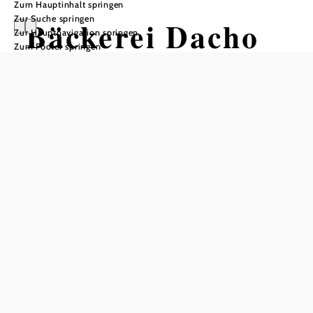
Zum Hauptinhalt springen
Zur Suche springen
Bäckerei Dacho
Zur Hauptnavigation springen
Zum Footer springen
Öffnungszeiten
vom 01.01. bis zum 31.12.
Montag
06:00 - 18:00 Uhr
Dienstag
06:00 - 18:00 Uhr
Mittwoch
06:00 - 18:00 Uhr
Donnerstag
06:00 - 18:00 Uhr
Freitag
06:00 - 18:00 Uhr
Samstag
06:00 - 13:00 Uhr
Tisch telefonisch reservieren