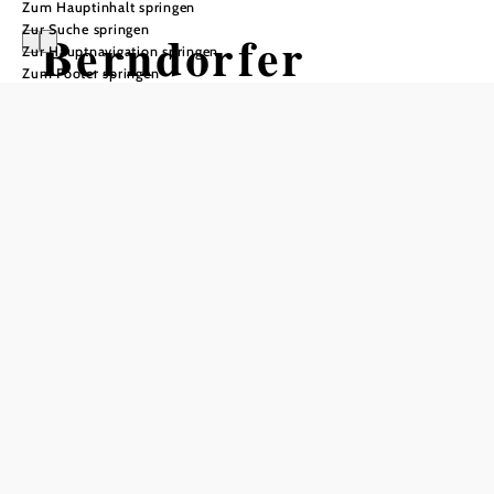
Zum Hauptinhalt springen
Zur Suche springen
Berndorfer
Zur Hauptnavigation springen
Zum Footer springen
Stadtwirt
Öffnungszeiten
vom 01.01. bis zum 31.12.
Dienstag
09:00 - 22:00 Uhr
Mittwoch
09:00 - 22:00 Uhr
Donnerstag
09:00 - 22:00 Uhr
Freitag
09:00 - 22:00 Uhr
Samstag
09:00 - 22:00 Uhr
Tisch telefonisch reservieren
Öffnungszeiten Küche