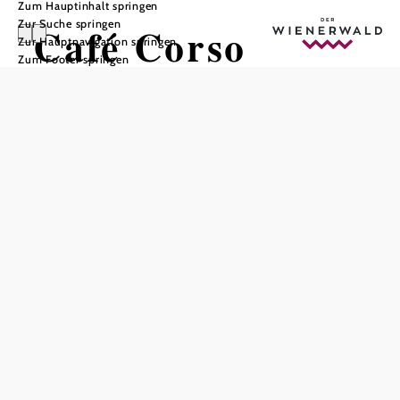
Zum Hauptinhalt springen
Zur Suche springen
Café Corso
Zur Hauptnavigation springen
Zum Footer springen
In Merkliste speichern
Mitten in Pressbaum und nur wenige Schritte vom Bahnhof
entfernt, direkt an der Kreuzung zum Sacré Coeur befindet
sich seit März 2016 das Café Corso
Völlig egal, zu welcher Zeit sie ins Corso kommen, hier
können sie frühstücken, Kaffee trinken, ihren Hunger
zwischendurch stillen oder bei einem gemütlichen Bier den
Tag ausklingen lassen!
Abgesehen von unserer Liebe zu optischen und
funktionalen Details, bieten wir einiges
Aussergewöhnliches.