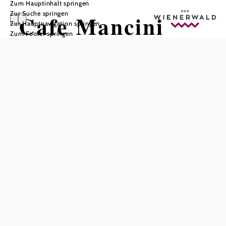
Zum Hauptinhalt springen
Zur Suche springen
Cafe Mancini
Zur Hauptnavigation springen
Zum Footer springen
In Merkliste speichern
Das Cafe Mancini in Neustift-Innermanzing ist ein
gemütliches Kaffeehaus, das als Ausflugstipp im
Wienerwald gilt. Hier können Gäste in entspannter
Atmosphäre den Tag mit einem köstlichen Frühstück
beginnen oder warme und kalte Schmankerln für den
kleinen Hunger genießen. Hausgemachte Mehlspeisen
zum Kaffee und erfrischendes Eis an warmen Tagen
runden das Angebot ab. Die freundlichen Räumlichkeiten
und die lauschige Terrasse laden zum Verweilen ein. Das
Cafe Mancini liegt direkt am Radweg und ist somit der
perfekte Ort zum Spazieren, Verweilen und Genießen.