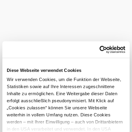
Ein Besuch im Cafe Mancini ist ein unvergessliches
Erlebnis, das man sich nicht entgehen lassen sollte.
Ausstattung
geeignet für
Rollstuhlfahrer
Das aktuelle Wetter in Innermanzing
Heute, 07.08.2026
20° bis 28°
Diese Webseite verwendet Cookies
bewölkt
Wir verwenden Cookies, um die Funktion der Webseite,
Windgeschwindigkeit
3,1 km/h
Statistiken sowie auf Ihre Interessen zugeschnittene
Inhalte zu ermöglichen. Eine Weitergabe dieser Daten
Morgen, 08.08.2026
19° bis 27°
erfolgt ausschließlich pseudonymisiert. Mit Klick auf
„Cookies zulassen“ können Sie unsere Webseite
bewölkt
Windgeschwindigkeit
2,0 km/h
weiterhin in vollem Umfang nutzen. Diese Cookies
werden – mit Ihrer Einwilligung – auch von Drittanbietern
in den USA verarbeitet und verwendet. In den USA
Umgebung erkunden