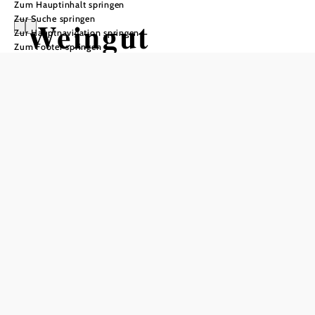
Zum Hauptinhalt springen
Zur Suche springen
Weingut
Zur Hauptnavigation springen
Zum Footer springen
Österreicher
Öffnungszeiten
vom 01.01. bis zum 31.12.
Montag
13:00 - 18:30 Uhr
Dienstag
13:00 - 18:30 Uhr
Mittwoch
13:00 - 18:30 Uhr
Donnerstag
13:00 - 18:30 Uhr
Freitag
13:00 - 18:30 Uhr
Samstag
09:00 - 12:00 Uhr
Tisch telefonisch reservieren