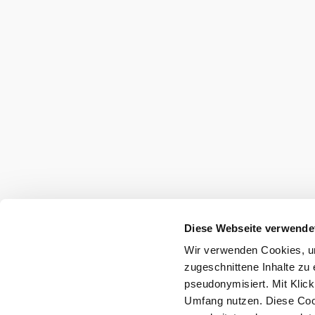
Ausflugsziele, Hotels, Touren und mehr
Suchradius
10 km
20 km
Wienerwald Tourismus GmbH
+43 2231 62176
office@wienerwald.info
Diese Webseite verwende
Presse
Team
B2B-Partner
Wir verwenden Cookies, um
Impressum
Datenschutz
Haftungsausschluss
zugeschnittene Inhalte zu 
Barrierefreiheitserklärung
pseudonymisiert. Mit Klic
Umfang nutzen. Diese Cook