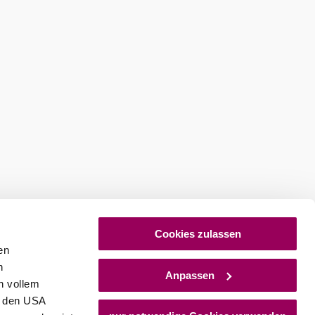
stellen
Newsletter abonnieren
Cookies zulassen
en
h
Anpassen
n vollem
n den USA