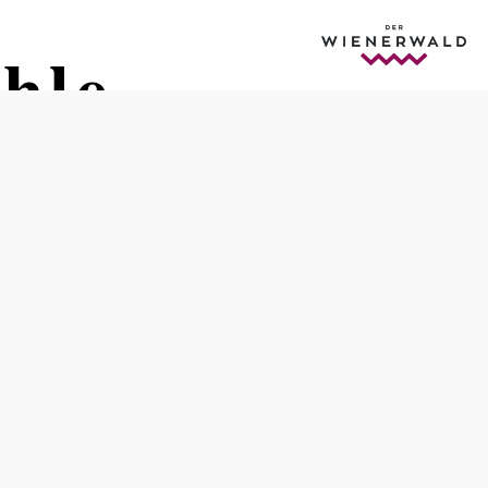
hle
Öffnungszeiten
vom 01.01. bis zum 31.12.
Dienstag
08:00 - 22:00 Uhr
Mittwoch
08:00 - 22:00 Uhr
Donnerstag
08:00 - 22:00 Uhr
Freitag
08:00 - 22:00 Uhr
Samstag
08:00 - 14:00 Uhr
Sonntag
08:00 - 22:00 Uhr