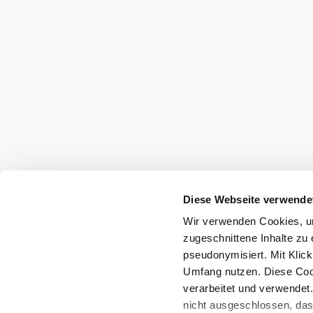
Wienerwald Tourismus GmbH
+43 2231 62176
office@wienerwald.info
Presse
Team
B2B-Partner
Impressum
Datenschutz
Haftungsausschluss
Barrierefreiheitserklärung
Diese Webseite verwende
Wir verwenden Cookies, um
Copyright © Wienerwald Tourismus GmbH
zugeschnittene Inhalte zu 
pseudonymisiert. Mit Klic
Umfang nutzen. Diese Cook
verarbeitet und verwendet
nicht ausgeschlossen, da