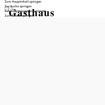
Zum Hauptinhalt springen
Zur Suche springen
Gasthaus
Zur Hauptnavigation springen
Zum Footer springen
Schilling "Zur
Kaisereiche"
Öffnungszeiten
Tisch telefonisch reservieren
Montag 9:30-15:00 und 17:00-23:00
Dienstag 9:30-15:00 und 17:00-23:00
Mittwoch: 9:30 - 15:00
Samstag 9:30-15:00 und 17:00-23:00
Sonntag 9:30-15:00