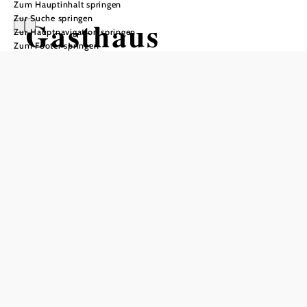
Zum Hauptinhalt springen
Zur Suche springen
Gasthaus
Zur Hauptnavigation springen
Zum Footer springen
Steinerhof
Öffnungszeiten
Tisch telefonisch reservieren
April-August:
Freitag 11:00-22:00
Samstag 11:00-22:00
Sonntag 11:00-22:00
Montag 11:00-22:00
September-März
Freitag 11:00-22:00