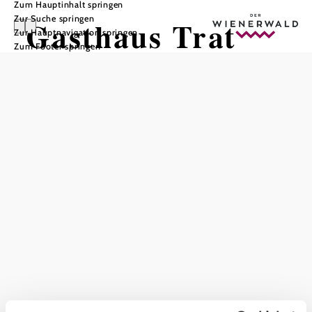
Zum Hauptinhalt springen
Zur Suche springen
Gasthaus Trat
Zur Hauptnavigation springen
Zum Footer springen
In Merkliste speichern
Öffnungszeiten: Donnerstag bis Montag von 09:00 bis
22:00 - Di. & Mi. Ruhetag
Das aktuelle Wetter in Weidling
©
trat
Heute, 07.08.2026
24° bis 28°
bewölkt
Windgeschwindigkeit
3,2 km/h