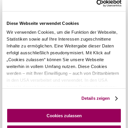
Morgen, 08.08.2026
20° bis 28°
bewölkt
Diese Webseite verwendet Cookies
Windgeschwindigkeit
2,6 km/h
Wir verwenden Cookies, um die Funktion der Webseite,
Statistiken sowie auf Ihre Interessen zugeschnittene
Umgebung erkunden
Inhalte zu ermöglichen. Eine Weitergabe dieser Daten
erfolgt ausschließlich pseudonymisiert. Mit Klick auf
Ausflugsziele, Hotels, Touren und mehr
„Cookies zulassen“ können Sie unsere Webseite
Suchradius
10 km
20 km
weiterhin in vollem Umfang nutzen. Diese Cookies
werden – mit Ihrer Einwilligung – auch von Drittanbietern
in den USA verarbeitet und verwendet. In den USA
besteht derzeit kein angemessenes Datenschutzniveau,
und es ist nicht ausgeschlossen, dass staatliche
Details zeigen
Sicherheitsbehörden entsprechende Anordnungen
gegenüber den Drittanbietern (Google und Meta
Wienerwald Tourismus GmbH
Platforms, Inc.) treffen, um Zugriff auf Daten zu Kontroll-
Cookies zulassen
+43 2231 62176
und Überwachungszwecken zu erhalten. Dagegen gibt es
office@wienerwald.info