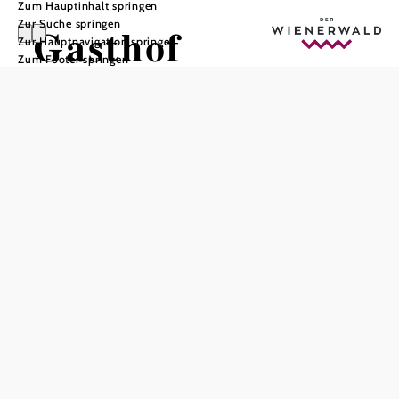
Zum Hauptinhalt springen
Zur Suche springen
Gasthof
Zur Hauptnavigation springen
Zum Footer springen
''Gerhart''
In Merkliste speichern
Gasthof (30 Betten) nahe dem schönen Ortskern und mit
sehr guter Verkehrsanbindung nach Wien. Eigenes
Restaurant (50) mit Garten (32). Gratis Essenslieferung in
Perchtolsdorf!
Bei uns finden Sie auch