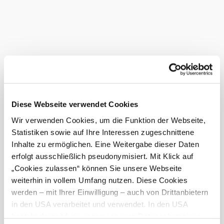
Gasthof ''Gerhart''
Unterkunft
mehr erfahren
Das aktuelle Wetter in
Perchtoldsdorf
Heute, 08.08.2026
22° bis 29°
bewölkt
Diese Webseite verwendet Cookies
Windgeschwindigkeit
2,3 km/h
Wir verwenden Cookies, um die Funktion der Webseite,
Statistiken sowie auf Ihre Interessen zugeschnittene
Morgen, 09.08.2026
18° bis 32°
Inhalte zu ermöglichen. Eine Weitergabe dieser Daten
klarer Himmel
erfolgt ausschließlich pseudonymisiert. Mit Klick auf
Windgeschwindigkeit
1,8 km/h
„Cookies zulassen“ können Sie unsere Webseite
weiterhin in vollem Umfang nutzen. Diese Cookies
Umgebung erkunden
werden – mit Ihrer Einwilligung – auch von Drittanbietern
in den USA verarbeitet und verwendet. In den USA
Ausflugsziele, Hotels, Touren und mehr
besteht derzeit kein angemessenes Datenschutzniveau,