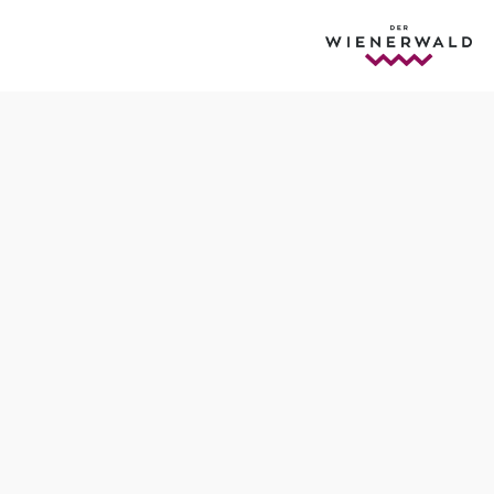
Öffnungszeiten
vom 01.01. bis zum 31.12.
Montag
07:00 - 00:00 Uhr
Dienstag
07:00 - 00:00 Uhr
Freitag
07:00 - 00:00 Uhr
Samstag
07:00 - 00:00 Uhr
Sonntag
07:00 - 00:00 Uhr
Tisch telefonisch reservieren