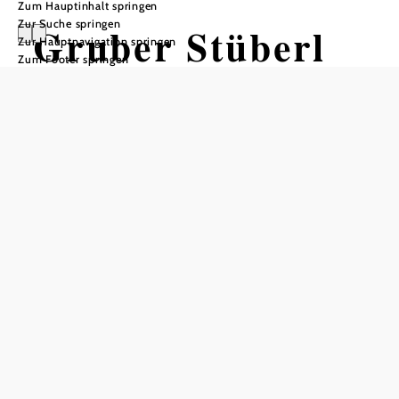
Zum Hauptinhalt springen
Zur Suche springen
Gruber Stüberl
Zur Hauptnavigation springen
Zum Footer springen
Öffnungszeiten
vom 01.01. bis zum 31.12.
Mittwoch
08:00 - 22:00 Uhr
Donnerstag
08:00 - 22:00 Uhr
Freitag
08:00 - 22:00 Uhr
Samstag
08:00 - 22:00 Uhr
Sonntag
08:00 - 22:00 Uhr
Feiertag
08:00 - 22:00 Uhr
Tisch telefonisch reservieren
Ganzjährig