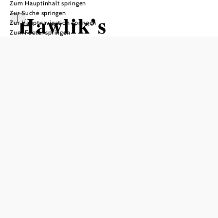
Zum Hauptinhalt springen
Zur Suche springen
Hawlik’s
Zur Hauptnavigation springen
Zum Footer springen
Schlemmereck
Öffnungszeiten
Tisch telefonisch reservieren
Montag 11:00-14:30 und 17:30-22:00
Dienstag 11:00-14:30 und 17:30-22:00
Mittwoch 11:00-14:30 und 17:30-22:00
Samstag 11:00-14:30 und 17:30-22:00
Sonntag 11:00-15:00 "
Öffnungszeiten Küche